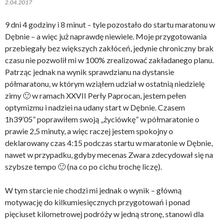
2.04.2017
9 dni 4 godziny i 8 minut – tyle pozostało do startu maratonu w
Dębnie – a więc już naprawdę niewiele. Moje przygotowania
przebiegały bez większych zakłóceń, jedynie chroniczny brak
czasu nie pozwolił mi w 100% zrealizować zakładanego planu.
Patrząc jednak na wynik sprawdzianu na dystansie
półmaratonu, w którym wziąłem udział w ostatnią niedzielę
zimy 🙂 w ramach XXVII Perły Paprocan, jestem pełen
optymizmu i nadziei na udany start w Dębnie. Czasem
1h39’05” poprawiłem swoją „życiówkę” w półmaratonie o
prawie 2,5 minuty, a więc raczej jestem spokojny o
deklarowany czas 4:15 podczas startu w maratonie w Dębnie,
nawet w przypadku, gdyby mecenas Zwara zdecydował się na
szybsze tempo 🙂 (na co po cichu trochę liczę).
W tym starcie nie chodzi mi jednak o wynik – główną
motywację do kilkumiesięcznych przygotowań i ponad
pięciuset kilometrowej podróży w jedną stronę, stanowi dla