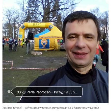
Mariusz Tarasek – półmaraton w ramach przygotowań do 44 maratonu w Dębnie –