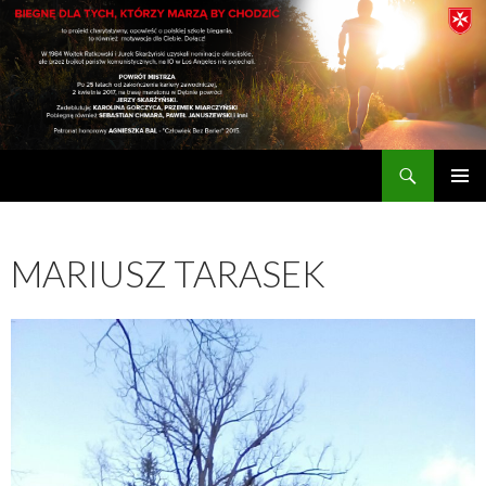
Szukaj
biegnę dla tych, którzy marzą by chodzić
PRZESKOCZ
MENU
DO
GŁÓWN
TREŚCI
MARIUSZ TARASEK