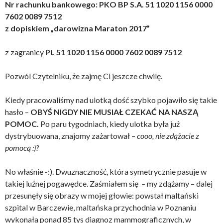
Nr rachunku bankowego: PKO BP S.A. 51 1020 1156 0000
7602 0089 7512
z dopiskiem „darowizna Maraton 2017”
z zagranicy
PL 51 1020 1156 0000 7602 0089 7512
Pozwól Czytelniku, że zajmę Ci jeszcze chwilę.
Kiedy pracowaliśmy nad ulotką dość szybko pojawiło się takie
hasło –
OBYŚ NIGDY NIE MUSIAŁ CZEKAĆ NA NASZĄ
POMOC.
Po paru tygodniach, kiedy ulotka była już
dystrybuowana, znajomy zażartował –
cooo, nie zdążacie z
pomocą :)?
No właśnie -:). Dwuznaczność, która symetrycznie pasuje w
takiej luźnej pogawędce. Zaśmiałem się – my zdążamy – dalej
przesunęły się obrazy w mojej głowie: powstał maltański
szpital w Barczewie, maltańska przychodnia w Poznaniu
wykonała ponad 85 tys diagnoz mammograficznych, w