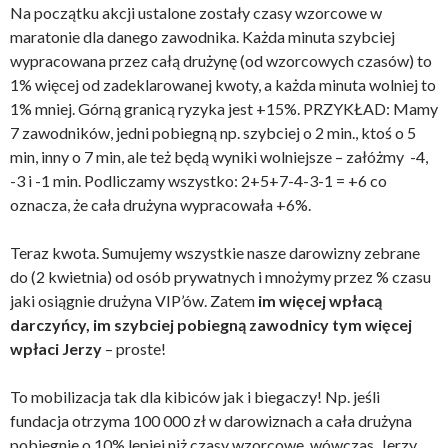
Na początku akcji ustalone zostały czasy wzorcowe w
maratonie dla danego zawodnika. Każda minuta szybciej
wypracowana przez całą drużynę (od wzorcowych czasów) to
1% więcej od zadeklarowanej kwoty, a każda minuta wolniej to
1% mniej. Górną granicą ryzyka jest +15%. PRZYKŁAD: Mamy
7 zawodników, jedni pobiegną np. szybciej o 2 min., ktoś o 5
min, inny o 7 min, ale też będą wyniki wolniejsze – załóżmy -4,
-3 i -1 min. Podliczamy wszystko: 2+5+7-4-3-1 = +6 co
oznacza, że cała drużyna wypracowała +6%.
Teraz kwota. Sumujemy wszystkie nasze darowizny zebrane
do (2 kwietnia) od osób prywatnych i mnożymy przez % czasu
jaki osiągnie drużyna VIP’ów. Zatem
im więcej wpłacą
darczyńcy, im szybciej pobiegną zawodnicy tym więcej
wpłaci Jerzy
– proste!
To mobilizacja tak dla kibiców jak i biegaczy! Np. jeśli
fundacja otrzyma 100 000 zł w darowiznach a cała drużyna
pobiegnie o 10% lepiej niż czasy wzorcowe, wówczas Jerzy