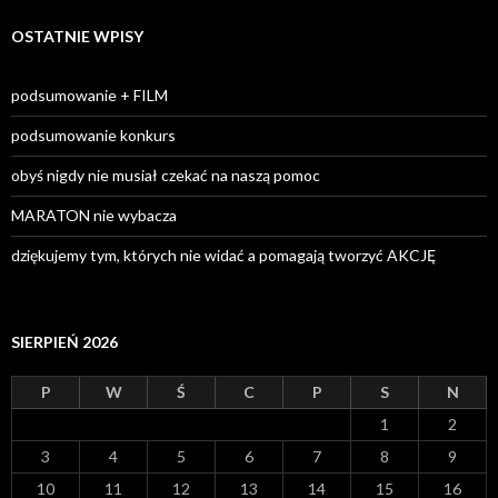
OSTATNIE WPISY
podsumowanie + FILM
podsumowanie konkurs
obyś nigdy nie musiał czekać na naszą pomoc
MARATON nie wybacza
dziękujemy tym, których nie widać a pomagają tworzyć AKCJĘ
SIERPIEŃ 2026
P
W
Ś
C
P
S
N
1
2
3
4
5
6
7
8
9
10
11
12
13
14
15
16