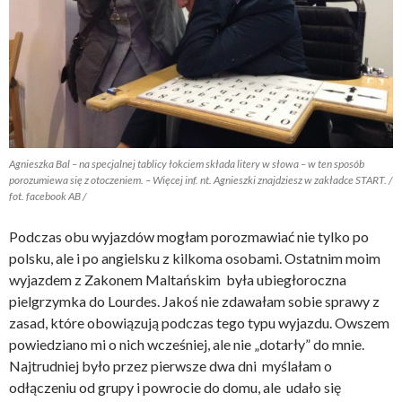
Agnieszka Bal – na specjalnej tablicy łokciem składa litery w słowa – w ten sposób
porozumiewa się z otoczeniem. – Więcej inf. nt. Agnieszki znajdziesz w zakładce START. /
fot. facebook AB /
Podczas obu wyjazdów mogłam porozmawiać nie tylko po
polsku, ale i po angielsku z kilkoma osobami. Ostatnim moim
wyjazdem z Zakonem Maltańskim była ubiegłoroczna
pielgrzymka do Lourdes. Jakoś nie zdawałam sobie sprawy z
zasad, które obowiązują podczas tego typu wyjazdu. Owszem
powiedziano mi o nich wcześniej, ale nie „dotarły” do mnie.
Najtrudniej było przez pierwsze dwa dni myślałam o
odłączeniu od grupy i powrocie do domu, ale udało się