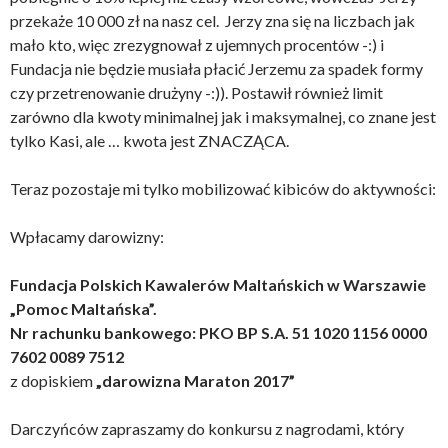
przekaże 10 000 zł na nasz cel. Jerzy zna się na liczbach jak
mało kto, więc zrezygnował z ujemnych procentów -:) i
Fundacja nie będzie musiała płacić Jerzemu za spadek formy
czy przetrenowanie drużyny -:)). Postawił również limit
zarówno dla kwoty minimalnej jak i maksymalnej, co znane jest
tylko Kasi, ale … kwota jest ZNACZĄCA.
Teraz pozostaje mi tylko mobilizować kibiców do aktywności:
Wpłacamy darowizny:
Fundacja Polskich Kawalerów Maltańskich w Warszawie
„Pomoc Maltańska”.
Nr rachunku bankowego: PKO BP S.A. 51 1020 1156 0000
7602 0089 7512
z dopiskiem
„darowizna Maraton 2017”
Darczyńców zapraszamy do konkursu z nagrodami, który