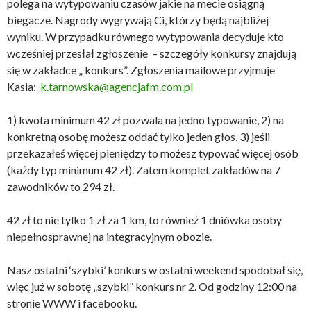
polega na wytypowaniu czasów jakie na mecie osiągną
biegacze. Nagrody wygrywają Ci, którzy będą najbliżej
wyniku. W przypadku równego wytypowania decyduje kto
wcześniej przesłał zgłoszenie – szczegóły konkursy znajdują
się w zakładce „ konkurs”. Zgłoszenia mailowe przyjmuje
Kasia:
k.tarnowska@agencjafm.com.pl
1) kwota minimum 42 zł pozwala na jedno typowanie, 2) na
konkretną osobę możesz oddać tylko jeden głos, 3) jeśli
przekazałeś więcej pieniędzy to możesz typować więcej osób
(każdy typ minimum 42 zł). Zatem komplet zakładów na 7
zawodników to 294 zł.
42 zł to nie tylko 1 zł za 1 km, to również 1 dniówka osoby
niepełnosprawnej na integracyjnym obozie.
Nasz ostatni ‘szybki’ konkurs w ostatni weekend spodobał się,
więc już w sobotę „szybki” konkurs nr 2. Od godziny 12:00 na
stronie WWW i facebooku.