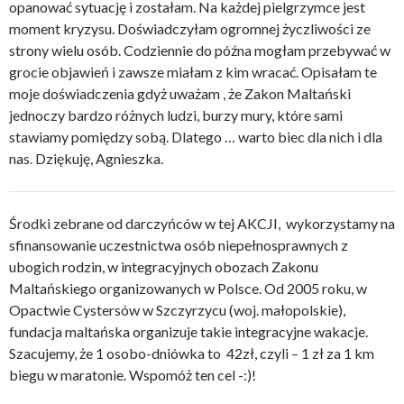
opanować sytuację i zostałam. Na każdej pielgrzymce jest
moment kryzysu. Doświadczyłam ogromnej życzliwości ze
strony wielu osób. Codziennie do późna mogłam przebywać w
grocie objawień i zawsze miałam z kim wracać. Opisałam te
moje doświadczenia gdyż uważam , że Zakon Maltański
jednoczy bardzo różnych ludzi, burzy mury, które sami
stawiamy pomiędzy sobą. Dlatego … warto biec dla nich i dla
nas. Dziękuję, Agnieszka.
Środki zebrane od darczyńców w tej AKCJI, wykorzystamy na
sfinansowanie uczestnictwa osób niepełnosprawnych z
ubogich rodzin, w integracyjnych obozach Zakonu
Maltańskiego organizowanych w Polsce. Od 2005 roku, w
Opactwie Cystersów w Szczyrzycu (woj. małopolskie),
fundacja maltańska organizuje takie integracyjne wakacje.
Szacujemy, że 1 osobo-dniówka to 42zł, czyli – 1 zł za 1 km
biegu w maratonie. Wspomóż ten cel -:)!