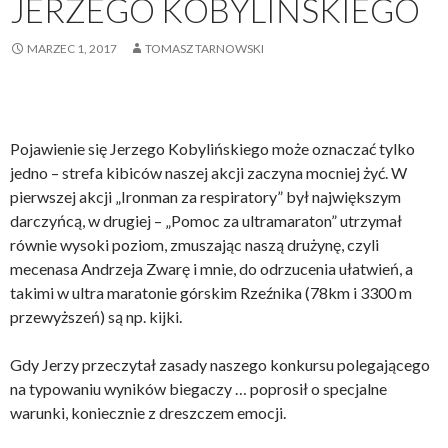
JERZEGO KOBYLIŃSKIEGO
MARZEC 1, 2017
TOMASZ TARNOWSKI
Pojawienie się Jerzego Kobylińskiego może oznaczać tylko
jedno – strefa kibiców naszej akcji zaczyna mocniej żyć. W
pierwszej akcji „Ironman za respiratory” był największym
darczyńcą, w drugiej – „Pomoc za ultramaraton” utrzymał
równie wysoki poziom, zmuszając naszą drużynę, czyli
mecenasa Andrzeja Zwarę i mnie, do odrzucenia ułatwień, a
takimi w ultra maratonie górskim Rzeźnika (78km i 3300 m
przewyższeń) są np. kijki.
Gdy Jerzy przeczytał zasady naszego konkursu polegającego
na typowaniu wyników biegaczy … poprosił o specjalne
warunki, koniecznie z dreszczem emocji.