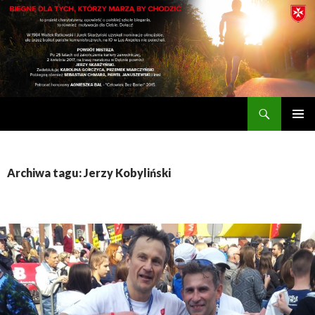
Szukaj
biegnę dla tych, którzy marzą by chodzić
PRZESKOCZ
MENU
DO
GŁÓWN
TREŚCI
Archiwa tagu: Jerzy Kobyliński