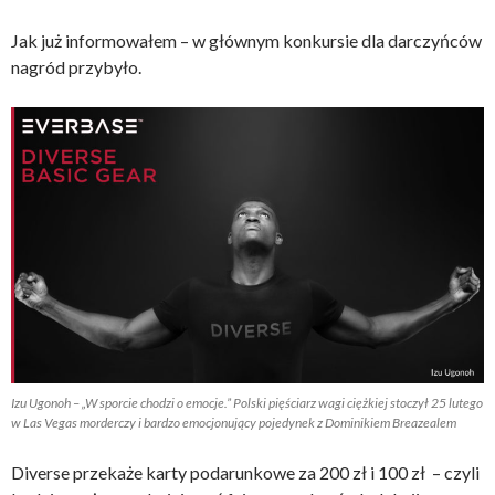
Jak już informowałem – w głównym konkursie dla darczyńców
nagród przybyło.
Izu Ugonoh – „W sporcie chodzi o emocje.” Polski pięściarz wagi ciężkiej stoczył 25 lutego
w Las Vegas morderczy i bardzo emocjonujący pojedynek z Dominikiem Breazealem
Diverse przekaże karty podarunkowe za 200 zł i 100 zł – czyli