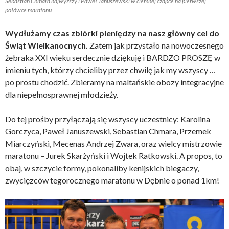
Sebastian Chmara najwyższy i Paweł Januszewski w ciemnej czapce na pierwszej
połówce maratonu
Wydłużamy czas zbiórki pieniędzy na nasz główny cel do
Świąt Wielkanocnych.
Zatem jak przystało na nowoczesnego
żebraka XXI wieku serdecznie dziękuję i BARDZO PROSZĘ w
imieniu tych, którzy chcieliby przez chwilę jak my wszyscy …
po prostu chodzić. Zbieramy na maltańskie obozy integracyjne
dla niepełnosprawnej młodzieży.
Do tej prośby przyłączają się wszyscy uczestnicy: Karolina
Gorczyca, Paweł Januszewski, Sebastian Chmara, Przemek
Miarczyński, Mecenas Andrzej Zwara, oraz wielcy mistrzowie
maratonu – Jurek Skarżyński i Wojtek Ratkowski. A propos, to
obaj, w szczycie formy, pokonaliby kenijskich biegaczy,
zwycięzców tegorocznego maratonu w Dębnie o ponad 1km!