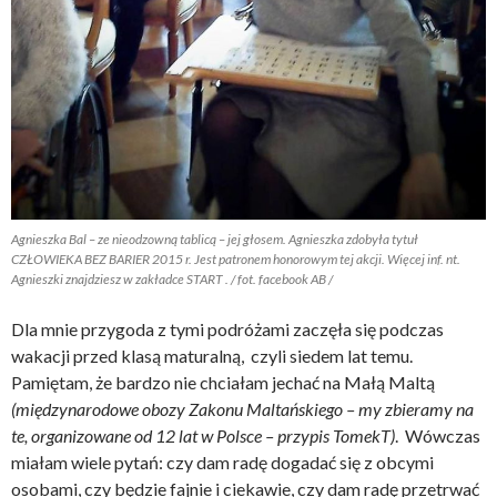
Agnieszka Bal – ze nieodzowną tablicą – jej głosem. Agnieszka zdobyła tytuł
CZŁOWIEKA BEZ BARIER 2015 r. Jest patronem honorowym tej akcji. Więcej inf. nt.
Agnieszki znajdziesz w zakładce START . / fot. facebook AB /
Dla mnie przygoda z tymi podróżami zaczęła się podczas
wakacji przed klasą maturalną, czyli siedem lat temu.
Pamiętam, że bardzo nie chciałam jechać na Małą Maltą
(międzynarodowe obozy Zakonu Maltańskiego – my zbieramy na
te, organizowane od 12 lat w Polsce – przypis TomekT)
. Wówczas
miałam wiele pytań: czy dam radę dogadać się z obcymi
osobami, czy będzie fajnie i ciekawie, czy dam radę przetrwać