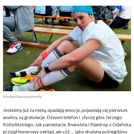
Karolina Gorczyca za metą
Jesteśmy już za metą, opadają emocje, pojawiają się pierwsze
analizy, są gratulacje. Dzwoni telefon i słyszę głos Jerzego
Kobylińskiego. Jak pamiętacie, finansista i filantrop z Gdańska
przyjął honorowy zakład, ale cóż … jako drużyna pobiegliśmy