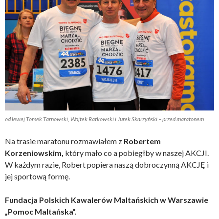
od lewej Tomek Tarnowski, Wojtek Ratkowski i Jurek Skarzyński – przed maratonem
Na trasie maratonu rozmawiałem z
Robertem
Korzeniowskim,
który mało co a pobiegłby w naszej AKCJI.
W każdym razie, Robert popiera naszą dobroczynną AKCJĘ i
jej sportową formę.
Fundacja Polskich Kawalerów Maltańskich w Warszawie
„Pomoc Maltańska”.