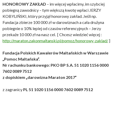
HONOROWY ZAKŁAD
– im więcej wpłacimy, im szybciej
pobiegną zawodnicy – tym większą kwotę wpłaci JERZY
KOBYLIŃSKI, który przyjął honorowy zakład. Jeśli np.
Fundacja zbierze 100 000 zł w darowiznach a cała drużyna
pobiegnie o 10% lepiej od czasów referencyjnych – Jerzy
przekaże 10 000 zł na nasz cel. [ Chcesz wiedzieć więcej :
http://maraton.zakonmaltanski.pl/pomoz/honorowy-zaklad/
]
Fundacja Polskich Kawalerów Maltańskich w Warszawie
„Pomoc Maltańska”.
Nr rachunku bankowego: PKO BP S.A. 51 1020 1156 0000
7602 0089 7512
z dopiskiem „darowizna Maraton 2017”
z zagranicy
PL 51 1020 1156 0000 7602 0089 7512